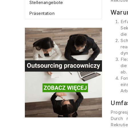
Rekrutie
Stellenangebote
Warum
Präsentation
Erf
Sek
die
Sch
rea
dyn
Fle
die
ab.
Fo
ein
Arb
Umfas
Progres
Durch r
Rekruti