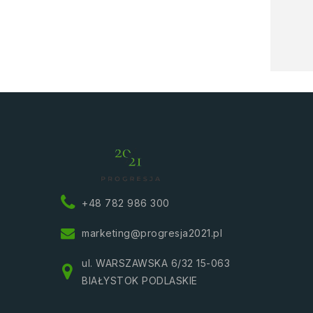
+48 782 986 300
marketing@progresja2021.pl
ul. WARSZAWSKA 6/32 15-063
BIAŁYSTOK PODLASKIE