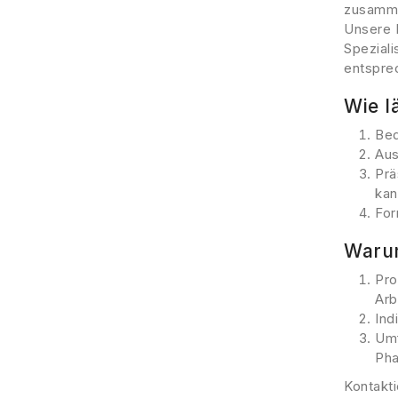
zusamme
Unsere 
Spezial
entspre
Wie l
Bed
Aus
Prä
kan
For
Warum
Pro
Arb
Ind
Umf
Pha
Kontakt