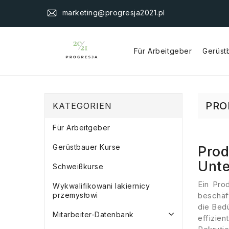
marketing@progresja2021.pl
Für Arbeitgeber
Gerüst
Beschäftigung Eines Ausländers
Rekrutierung Von Mitarbeitern
PRO
KATEGORIEN
Für Arbeitgeber
Gerüstbauer Kurse
Pro
Unt
Schweißkurse
Ein Pro
Wykwalifikowani lakiernicy
przemysłowi
beschäft
die Bedü
Mitarbeiter-Datenbank
effizie