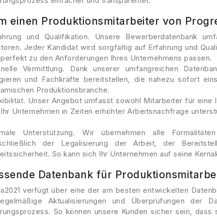
rungsprozess einfacher und transparenter.
 einen Produktionsmitarbeiter von Progr
ahrung und Qualifikation. Unsere Bewerberdatenbank umf
toren. Jeder Kandidat wird sorgfältig auf Erfahrung und Quali
 perfekt zu den Anforderungen Ihres Unternehmens passen.
nelle Vermittlung. Dank unserer umfangreichen Datenba
gieren und Fachkräfte bereitstellen, die nahezu sofort eins
amischen Produktionsbranche.
xibilität. Unser Angebot umfasst sowohl Mitarbeiter für eine
 Ihr Unternehmen in Zeiten erhöhter Arbeitsnachfrage unterst
rmale Unterstützung. Wir übernehmen alle Formalität
schließlich der Legalisierung der Arbeit, der Bereits
eitssicherheit. So kann sich Ihr Unternehmen auf seine Kernak
sende Datenbank für Produktionsmitarbei
ja2021 verfügt über eine der am besten entwickelten Datenb
egelmäßige Aktualisierungen und Überprüfungen der Da
erungsprozess. So können unsere Kunden sicher sein, dass si