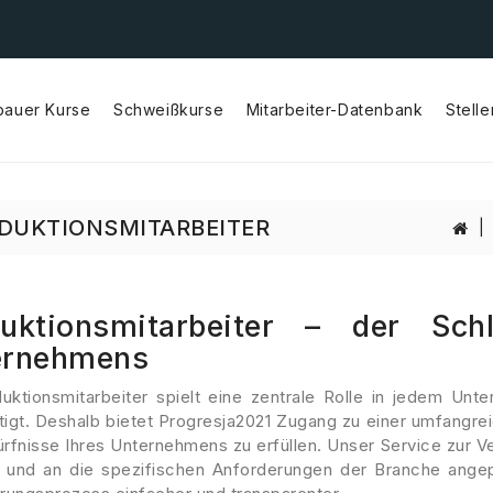
bauer Kurse
Schweißkurse
Mitarbeiter-Datenbank
Stell
Wykwalifikowani Lakiernicy Przemysłowi
Wykwalifikowani Monterzy Konstrukcji Stalowych
Wykwalifikowani Monterzy Rurociągów
Wykwalifikowani Operatorzy CNC
Wykwalifikowani Spawacze
DUKTIONSMITARBEITER
duktionsmitarbeiter – der Sch
ernehmens
duktionsmitarbeiter spielt eine zentrale Rolle in jedem Unt
igt. Deshalb bietet Progresja2021 Zugang zu einer umfangrei
rfnisse Ihres Unternehmens zu erfüllen. Unser Service zur Ver
nt und an die spezifischen Anforderungen der Branche ang