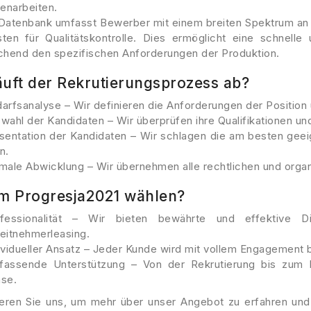
narbeiten.
Datenbank umfasst Bewerber mit einem breiten Spektrum an 
isten für Qualitätskontrolle. Dies ermöglicht eine schnell
chend den spezifischen Anforderungen der Produktion.
äuft der Rekrutierungsprozess ab?
arfsanalyse – Wir definieren die Anforderungen der Position 
wahl der Kandidaten – Wir überprüfen ihre Qualifikationen un
sentation der Kandidaten – Wir schlagen die am besten gee
n.
male Abwicklung – Wir übernehmen alle rechtlichen und orga
 Progresja2021 wählen?
fessionalität – Wir bieten bewährte und effektive Di
eitnehmerleasing.
ividueller Ansatz – Jeder Kunde wird mit vollem Engagement b
assende Unterstützung – Von der Rekrutierung bis zum P
se.
ieren Sie uns, um mehr über unser Angebot zu erfahren u