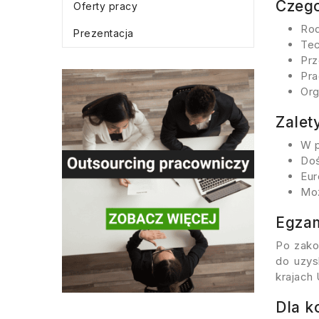
Czego
Oferty pracy
Rod
Prezentacja
Tec
Prz
Pra
Org
Zalet
W p
Doś
Eur
Moż
Egzam
Po zako
do uzy
krajach 
Dla k