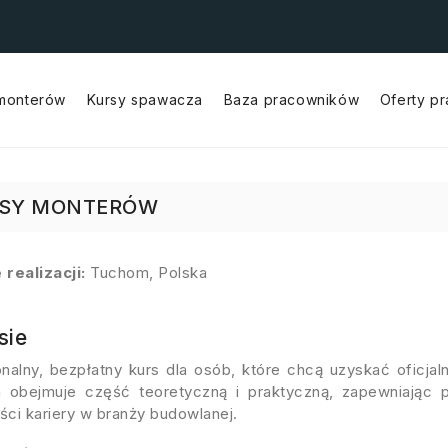
 monterów
Kursy spawacza
Baza pracowników
Oferty p
Wykwalifikowani Lakiernicy Przemysłowi
Wykwalifikowani Monterzy Konstrukcji Stalowych
Wykwalifikowani Monterzy Rurociągów
Wykwalifikowani Operatorzy CNC
Wykwalifikowani Spawacze
SY MONTERÓW
 realizacji:
Tuchom, Polska
sie
onalny, bezpłatny kurs dla osób, które chcą uzyskać oficja
 obejmuje część teoretyczną i praktyczną, zapewniając p
ści kariery w branży budowlanej.