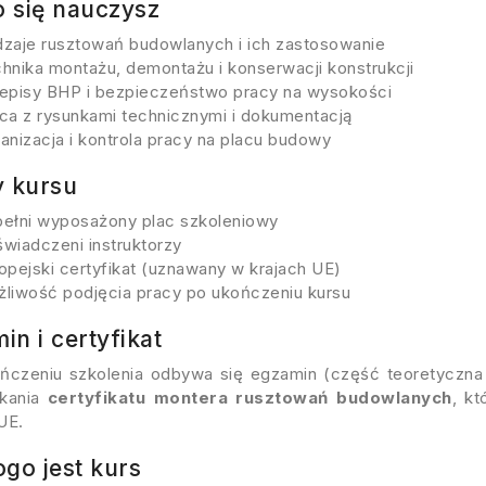
 się nauczysz
zaje rusztowań budowlanych i ich zastosowanie
hnika montażu, demontażu i konserwacji konstrukcji
episy BHP i bezpieczeństwo pracy na wysokości
ca z rysunkami technicznymi i dokumentacją
anizacja i kontrola pracy na placu budowy
y kursu
ełni wyposażony plac szkoleniowy
wiadczeni instruktorzy
opejski certyfikat (uznawany w krajach UE)
liwość podjęcia pracy po ukończeniu kursu
in i certyfikat
ńczeniu szkolenia odbywa się egzamin (część teoretyczna 
skania
certyfikatu montera rusztowań budowlanych
, k
UE.
ogo jest kurs