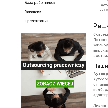
База работников
Аут
сот
Вакансии
Презентация
Реше
Соврем
Потреб
законо
широки
достиж
Наши
Аутсор
Аутсорс
от лиш
подбор
адаптир
Лизинг