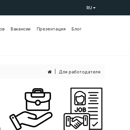
RU
ов
Вакансии
Презентация
Блог
nicy Przemysłowi
trukcji Stalowych
 CNC
Для работодателя