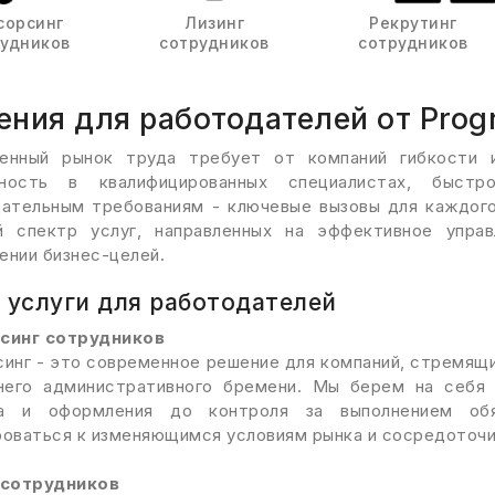
сорсинг
Лизинг
Рекрутинг
рудников
сотрудников
сотрудников
ния для работодателей от Prog
енный рынок труда требует от компаний гибкости и
ность в квалифицированных специалистах, быстр
дательным требованиям - ключевые вызовы для каждого
й спектр услуг, направленных на эффективное упр
ении бизнес-целей.
 услуги для работодателей
синг сотрудников
инг - это современное решение для компаний, стремящ
него административного бремени. Мы берем на себя 
а и оформления до контроля за выполнением обяз
оваться к изменяющимся условиям рынка и сосредоточит
 сотрудников