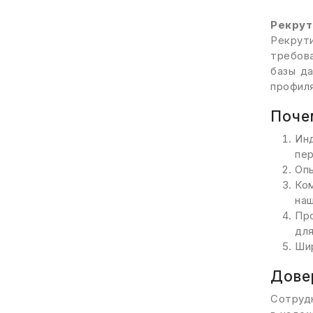
Рекрут
Рекрут
требов
базы да
профиля
Поче
Ин
пе
Опы
Ко
на
Пр
для
Шир
Дове
Сотрудн