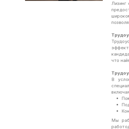
Лизинг
предос
широко
позволя
Трудоу
Трудоу
эффект
кандид
что най
Трудоу
В усло
специал
включая
По
Под
Кон
Мы раб
работо