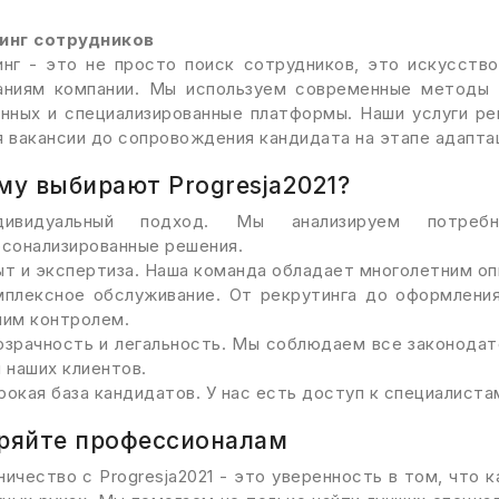
инг сотрудников
инг - это не просто поиск сотрудников, это искусств
аниям компании. Мы используем современные методы п
нных и специализированные платформы. Наши услуги ре
 вакансии до сопровождения кандидата на этапе адапта
му выбирают Progresja2021?
дивидуальный подход. Мы анализируем потреб
рсонализированные решения.
т и экспертиза. Наша команда обладает многолетним оп
мплексное обслуживание. От рекрутинга до оформлени
шим контролем.
озрачность и легальность. Мы соблюдаем все законодат
 наших клиентов.
окая база кандидатов. У нас есть доступ к специалистам
ряйте профессионалам
ичество с Progresja2021 - это уверенность в том, что