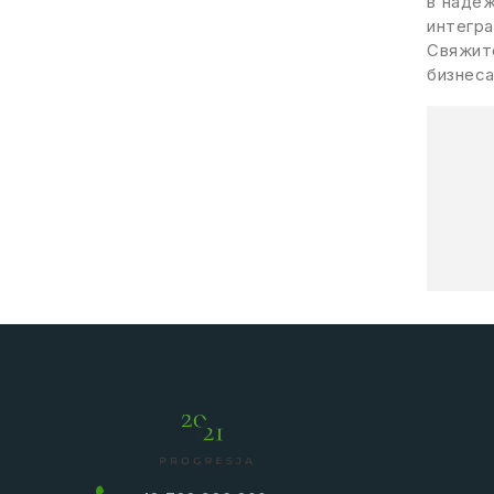
в надеж
интегра
Свяжите
бизнеса