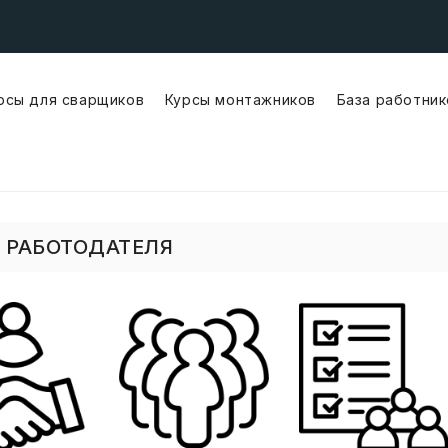
рсы для сварщиков
Курсы монтажников
База работник
Wykwalifikowani Lakier
Wykwalifikowani Monterzy Kons
Wykwalifikowani Monterzy Rurociągów
Wykwalifikowani Operatorzy
Wykwalifikowani Spawacze
Работник Физического Труда
 РАБОТОДАТЕЛЯ