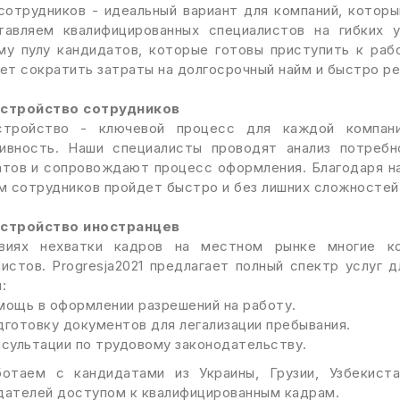
 сотрудников - идеальный вариант для компаний, кото
тавляем квалифицированных специалистов на гибких 
му пулу кандидатов, которые готовы приступить к раб
ет сократить затраты на долгосрочный найм и быстро ре
стройство сотрудников
стройство - ключевой процесс для каждой компан
ивность. Наши специалисты проводят анализ потреб
атов и сопровождают процесс оформления. Благодаря н
м сотрудников пройдет быстро и без лишних сложностей
стройство иностранцев
виях нехватки кадров на местном рынке многие к
истов. Progresja2021 предлагает полный спектр услуг 
:
мощь в оформлении разрешений на работу.
готовку документов для легализации пребывания.
сультации по трудовому законодательству.
отаем с кандидатами из Украины, Грузии, Узбекиста
дателей доступом к квалифицированным кадрам.