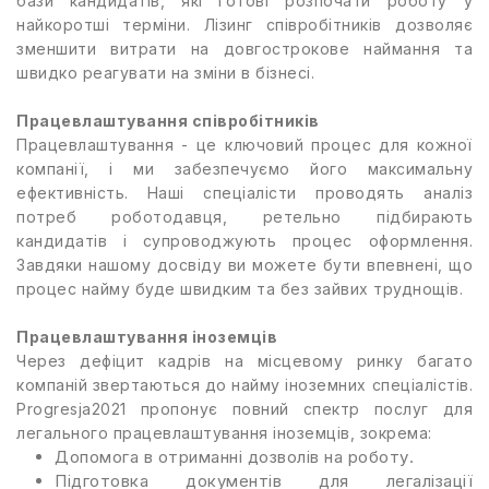
бази кандидатів, які готові розпочати роботу у
найкоротші терміни. Лізинг співробітників дозволяє
зменшити витрати на довгострокове наймання та
швидко реагувати на зміни в бізнесі.
Працевлаштування співробітників
Працевлаштування - це ключовий процес для кожної
компанії, і ми забезпечуємо його максимальну
ефективність. Наші спеціалісти проводять аналіз
потреб роботодавця, ретельно підбирають
кандидатів і супроводжують процес оформлення.
Завдяки нашому досвіду ви можете бути впевнені, що
процес найму буде швидким та без зайвих труднощів.
Працевлаштування іноземців
Через дефіцит кадрів на місцевому ринку багато
компаній звертаються до найму іноземних спеціалістів.
Progresja2021 пропонує повний спектр послуг для
легального працевлаштування іноземців, зокрема:
Допомога в отриманні дозволів на роботу.
Підготовка документів для легалізації