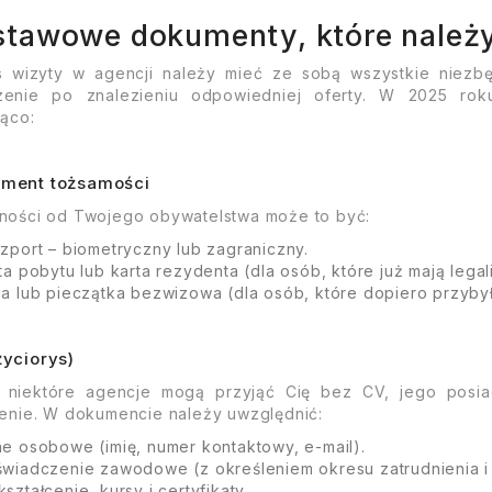
tawowe dokumenty, które należy
 wizyty w agencji należy mieć ze sobą wszystkie niezbę
zenie po znalezieniu odpowiedniej oferty. W 2025 ro
jąco:
ument tożsamości
ności od Twojego obywatelstwa może to być:
zport – biometryczny lub zagraniczny.
ta pobytu lub karta rezydenta (dla osób, które już mają legal
a lub pieczątka bezwizowa (dla osób, które dopiero przybył
życiorys)
 niektóre agencje mogą przyjąć Cię bez CV, jego posia
ienie. W dokumencie należy uwzględnić:
e osobowe (imię, numer kontaktowy, e-mail).
wiadczenie zawodowe (z określeniem okresu zatrudnienia i 
ształcenie, kursy i certyfikaty.