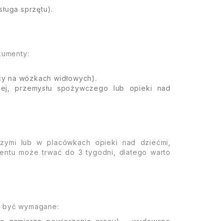
ługa sprzętu).
kumenty:
.
acy na wózkach widłowych).
nej, przemysłu spożywczego lub opieki nad
czymi lub w placówkach opieki nad dziećmi,
ntu może trwać do 3 tygodni, dlatego warto
ą być wymagane: