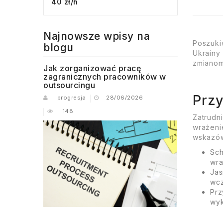
40 zł/h
Najnowsze wpisy na
Poszuki
blogu
Ukrainy
zmianom
Jak zorganizować pracę
zagranicznych pracowników w
outsourcingu
Przy
progresja
28/06/2026
148
Zatrudn
wrażeni
wskazów
Sch
wra
Jas
wcz
Prz
wyk