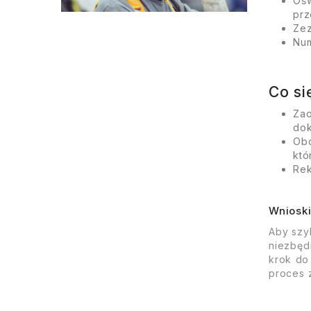
Ośw
prz
Zez
Num
Co si
Zao
dok
Obo
któ
Rek
Wniosk
Aby szy
niezbęd
krok do
proces z