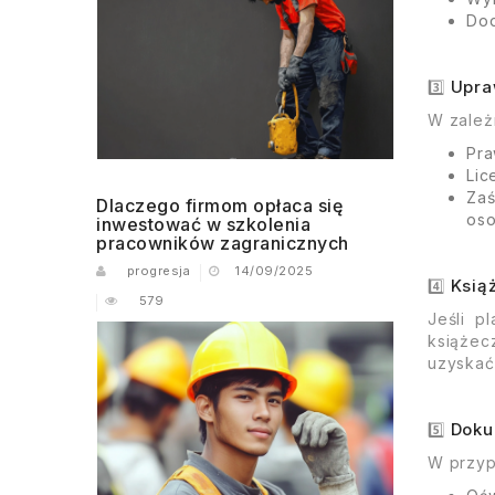
Dod
Upraw
3️⃣
W zależ
Pra
Lic
Zaś
Dlaczego firmom opłaca się
oso
inwestować w szkolenia
pracowników zagranicznych
progresja
14/09/2025
Ksią
4️⃣
579
Jeśli p
książec
uzyskać
Doku
5️⃣
W przyp