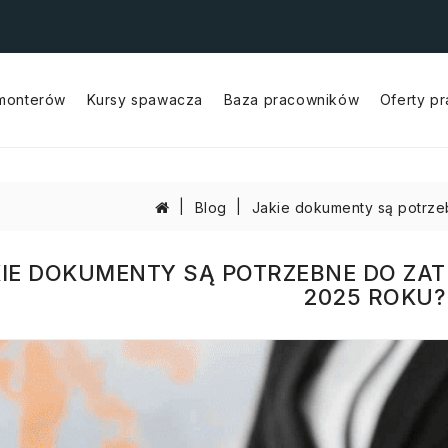
 monterów
Kursy spawacza
Baza pracowników
Oferty p
Wykwalifikowani Lakiernicy Przemysłowi
Wykwalifikowani Monterzy Konstrukcji Stalowych
Wykwalifikowani Monterzy Rurociągów
Wykwalifikowani Operatorzy CNC
Wykwalifikowani Spawacze
Blog
Jakie dokumenty są potrze
IE DOKUMENTY SĄ POTRZEBNE DO ZAT
2025 ROKU?