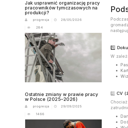
Jak usprawnić organizację pracy
Pods
pracowników tymczasowych na
produkcji?
Podczas
progresja
28/05/2026
gromad
284
następu
1️⃣ Dok
W zależ
Pas
Kar
Wiz
CV (
2️⃣
Ostatnie zmiany w prawie pracy
w Polsce (2025–2026)
Chociaż
progresja
29/09/2025
zatrudn
1466
Dan
Doś
Wyk