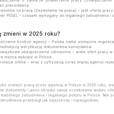
iadczenie o zamiarze powierzenia pracy (Oświadczenie
ez pracodawcę.
wolenie na pracę (Zezwolenie na pracę) – jeśli oferta prac
er PESEL – czasami wymagany do legalnego zatrudnienia i 
ę zmieni w 2025 roku?
strzenie kontroli agencji – Polska nadal wzmacnia regulac
ładniejszą weryfikację dokumentów kandydatów.
wiązkowe ubezpieczenie zdrowotne – wiele ofert pracy w
re można wykupić w Polsce.
rutacje online – wraz z cyfryzacją coraz więcej agencji reje
i
bko znaleźć pracę przez agencję w Polsce w 2025 roku, war
ne dokumenty i jasno określić swoje oczekiwania wobec ofert
 stabilnego zatrudnienia i legalnego pobytu w Polsce. Nie z
atrudnienia przebiegł jak najszybciej i najwygodniej.