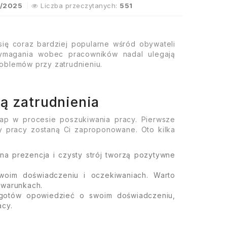
/2025
Liczba przeczytanych:
551
się coraz bardziej popularne wśród obywateli
wymagania wobec pracowników nadal ulegają
oblemów przy zatrudnieniu.
ą zatrudnienia
tap w procesie poszukiwania pracy. Pierwsze
rty pracy zostaną Ci zaproponowane. Oto kilka
na prezencja i czysty strój tworzą pozytywne
woim doświadczeniu i oczekiwaniach. Warto
h warunkach.
 gotów opowiedzieć o swoim doświadczeniu,
acy.