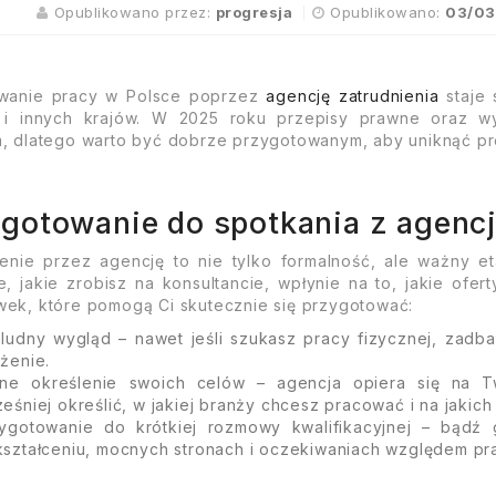
Opublikowano przez:
progresja
Opublikowano:
03/03
wanie pracy w Polsce poprzez
agencję zatrudnienia
staje 
 i innych krajów. W 2025 roku przepisy prawne oraz 
, dlatego warto być dobrze przygotowanym, aby uniknąć pr
gotowanie do spotkania z agencj
ienie przez agencję to nie tylko formalność, ale ważny e
e, jakie zrobisz na konsultancie, wpłynie na to, jakie ofe
ek, które pomogą Ci skutecznie się przygotować:
ludny wygląd – nawet jeśli szukasz pracy fizycznej, zadba
żenie.
ne określenie swoich celów – agencja opiera się na T
eśniej określić, w jakiej branży chcesz pracować i na jakic
ygotowanie do krótkiej rozmowy kwalifikacyjnej – bądź
ształceniu, mocnych stronach i oczekiwaniach względem pr