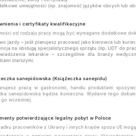
atkowe umiejętności (np. znajomość języków obcych lub obs
nienia i certyfikaty kwalifikacyjne
ności od rodzaju pracy mogą być wymagane dodatkowe do
wo jazdy – jeśli planujesz pracować jako kierowca lub kurier
encja na obsługę specjalistycznego sprzętu (np. UDT do pr
wiadczenia lekarskie – szczególnie dla branży medycz
bami starszymi.
żeczka sanepidowska (Książeczka sanepidu)
lanujesz pracę w gastronomii, handlu produktami spożyw
zka sanepidowska będzie konieczna. Wydanie tego dokume
 go wcześniej.
menty potwierdzające legalny pobyt w Polsce
adku pracowników z Ukrainy i innych krajów spoza UE mog